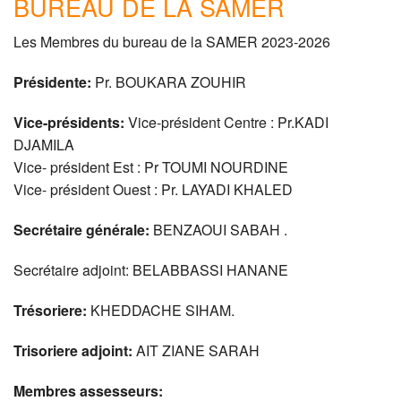
BUREAU DE LA SAMER
Présentation
Les Membres du bureau de la
SAMER
2023-2026
Historique
Présidente:
Pr.
BOUKARA
ZOUHIR
Congrès
Vice-présidents:
Vice-président Centre : Pr.KADI
Actualités
DJAMILA
Vice- président Est : Pr
TOUMI
NOURDINE
Agenda
Vice- président Ouest : Pr.
LAYADI
KHALED
Bibliothèque
Secrétaire générale:
BENZAOUI
SABAH
.
Galerie Images
Secrétaire adjoint:
BELABBASSI
HANANE
Contact
Trésoriere:
KHEDDACHE
SIHAM
.
Trisoriere adjoint:
AIT
ZIANE
SARAH
Membres assesseurs: