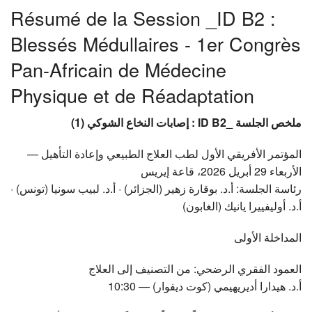
Résumé de la Session _ID B2 :
Présentation
Blessés Médullaires - 1er Congrès
Historique
Pan-Africain de Médecine
Congrès
Physique et de Réadaptation
Actualités
ملخص الجلسة _ID B2 : إصابات النخاع الشوكي (1)
Agenda
المؤتمر الأفريقي الأول لطب العلاج الطبيعي وإعادة التأهيل —
Bibliothèque
الأربعاء 29 أبريل 2026، قاعة إيريس
رئاسة الجلسة: أ.د. بوقارة زهير (الجزائر) · أ.د. لبيب سونيا (تونس) ·
Galerie Images
أ.د. أوليفييرا يانيك (الغابون)
Contact
المداخلة الأولى
العمود الفقري الرضحي: من التصنيف إلى العلاج
أ.د. هيدارا أديريهيمي (كوت ديفوار) — 10:30