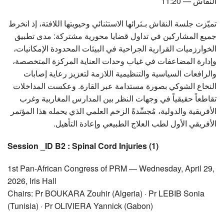
النقاش — 11:20
تميّزت جلسة النقاش بـثرائها الاستثنائي وحيويتها اللافتة، إذ انخرط
جميع المشاركين في تداول قضايا محورية مشتركة: مدى تطبيق
الخوارزميات القرارية الجراحية في البيئات المحدودة الإمكانيات،
وإدارة المضاعفات في غياب وحدات العناية المركزة المتخصصة،
والرافعات السياسية والتنظيمية اللازمة لتعزيز رعاية إصابات
النخاع الشوكي بصورة مستدامة عبر القارة. وعكست المداخلات
تقاطعاً حقيقياً في وجهات النظر بين المدارس المغاربية وغرب
الأفريقية والدولية، مُجسِّدةً الزخم العلمي الذي يحمله هذا المؤتمر
الأفريقي الأول لطب العلاج الطبيعي وإعادة التأهيل.​​​​​​​​​​​​​​​​
Session _ID B2 : Spinal Cord Injuries (1)
1st Pan-African Congress of
PRM
— Wednesday, April 29,
2026, Iris Hall
Chairs: Pr
BOUKARA
Zouhir (Algeria) · Pr
LEBIB
Sonia
(Tunisia) · Pr
OLIVIERA
Yannick (Gabon)