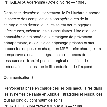
Pr
HAIDARA
Aderehime (Côte d’Ivoire) — 10h45
Dans cette deuxième intervention, le Pr Haidara a abordé
le spectre des complications postopératoires de la
chirurgie rachidienne, qu’elles soient neurologiques,
infectieuses, mécaniques ou vasculaires. Une attention
particulière a été portée aux stratégies de prévention
périopératoire, aux outils de dépistage précoce et aux
protocoles de prise en charge en
MPR
après chirurgie. La
perspective africaine, intégrant les contraintes de
ressources et le suivi post-chirurgical en milieu de
rééducation, a constitué le fil conducteur de l’exposé.
Communication 3
Renforcer la prise en charge des lésions médullaires dans
les systèmes de santé en Afrique : stratégies et ressources
tout au long du continuum de soins
Pr
HAJJIOUI
Abderrazak (
MENASCI
) — 11h00