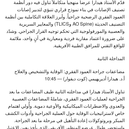
قدّم الأستاذ هيدارا عرضاً منهجياً متكاملاً تناول فيه دور أنظمة
تصنيف الإصابات في بناء نموذج قراري تنبؤي لتدبير إصابات
العمود الفقري الرضحية جراحياً. وأبرز العلاقة التكاملية بين أنظمة
التصنيف الحديثة (AO Spine وTLICS) والمعايير السريرية
والعصبية والمورفولوجية التي تحكم توجيه القرار الجراحي. وشدّد
على ضرورة اعتماد مقاربة فردية ومعيارية في آنٍ واحد، ملائمة
للواقع التقني للمرافق الطبية الأفريقية.
المداخلة الثانية
مضاعفات جراحة العمود الفقري: الوقاية والتشخيص والعلاج
أ.د. هيدارا أديريهيمي (كوت ديفوار) — 10:45
تناول الأستاذ هيدارا في مداخلته الثانية طيف المضاعفات ما بعد
الجراحية لعمليات العمود الفقري، شاملةً المضاعفات العصبية
والعدوى والاضطرابات الميكانيكية والأوعية دموية. وأُولي اهتمام
خاص لاستراتيجيات الوقاية حول العملية الجراحية وأدوات الكشف
المبكر وبروتوكولات إعادة التأهيل في مرحلة ما بعد الجراحة.
واستحضر طوال عرضه المنظور الأفريقي الذي يأخذ بعين الاعتبار