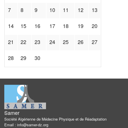
7
8
9
10
11
12
13
14
15
16
17
18
19
20
21
22
23
24
25
26
27
28
29
30
Samer
Société Algérienne de Médecine Physique et de Réadaptation
Email : info@samer-dz.org