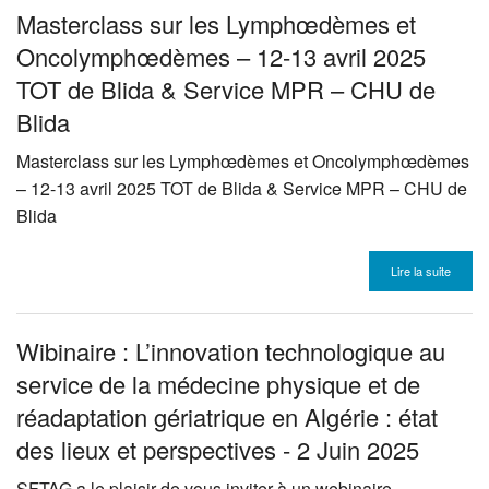
Masterclass sur les Lymphœdèmes et
Présentation
Oncolymphœdèmes – 12-13 avril 2025
Historique
TOT de Blida & Service MPR – CHU de
Congrès
Blida
Masterclass sur les Lymphœdèmes et Oncolymphœdèmes
Actualités
– 12-13 avril 2025
TOT
de Blida & Service
MPR
–
CHU
de
Agenda
Blida
Bibliothèque
Lire la suite
Galerie Images
Wibinaire : L’innovation technologique au
Contact
service de la médecine physique et de
réadaptation gériatrique en Algérie : état
des lieux et perspectives - 2 Juin 2025
SFTAG
a le plaisir de vous inviter à un webinaire