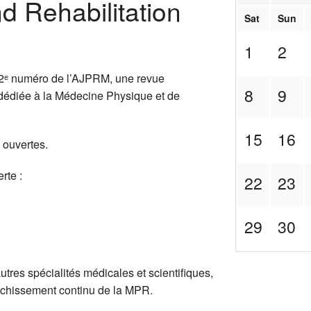
d Rehabilitation
Sat
Sun
1
2
 2ᵉ numéro de l’AJPRM, une revue
8
9
, dédiée à la Médecine Physique et de
15
16
 ouvertes.
rte :
22
23
29
30
tres spécialités médicales et scientifiques,
richissement continu de la
MPR
.