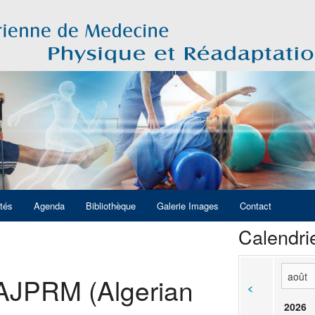
ités
Agenda
Bibliothèque
Galerie Images
Contact
Calendri
 AJPRM (Algerian
<
2026