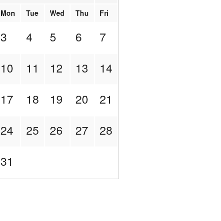
Mon
Tue
Wed
Thu
Fri
3
4
5
6
7
10
11
12
13
14
17
18
19
20
21
24
25
26
27
28
31