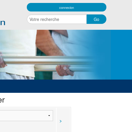
connexion
er
>